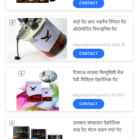
CONTACT
गुणवत्ता
नियंत्रण
स्प्रे पेंट कार स्क्रैच रिपेयर पेंट
33
ऑटोमोटिव रिफाइनिश पेंट
संपर्क
ऑटो रिफाइनिश पेंट
Negotiable Price MOQ:1000 लीटर
करें
CONTACT
समाचार
टिकाऊ माज़दा मित्सुबिशी बेंज
रेडी मिश्रित ऐक्रेलिक पेंट
एक
51
Negotiable Price MOQ:60 लीटर
उद्धरण
CONTACT
की
धातु कार पेंट
विनती
उज्ज्वल चमकदार ऐक्रेलिक
लाह पेंट मोटर वाहन स्प्रे पेंट
करे