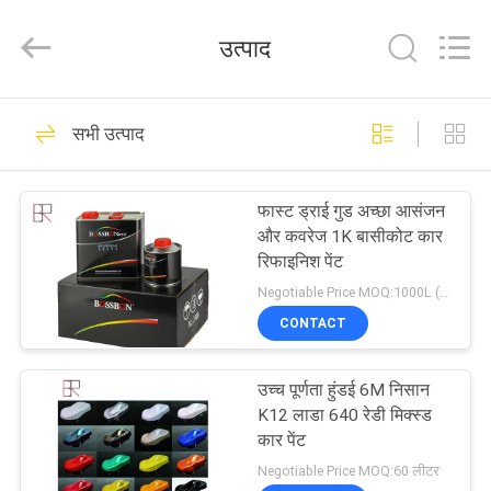
Automotive
Supplies
Co.,Ltd..
उत्पाद
All
Rights
Reserved.
Developed
घर
by
60
ECER
सभी उत्पाद
कार रिफाइनिश पेंट
उत्पाद
फास्ट ड्राई गुड अच्छा आसंजन
और कवरेज 1K बासीकोट कार
हमारे
रिफाइनिश पेंट
बारे
Negotiable Price MOQ:1000L (मिश्रित आइटम स्वीकार्य है)
CONTACT
में
32
उच्च पूर्णता हुंडई 6M निसान
कारखाना
ऑटोमोटिव रिफाइनिश पेंट
K12 लाडा 640 रेडी मिक्स्ड
भ्रमण
कार पेंट
Negotiable Price MOQ:60 लीटर