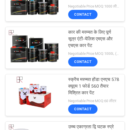
Negotiable Price MOQ:1000 लीटर
साइटमैप
CONTACT
28
PRIVACY
कार की मरम्मत के लिए पूर्ण
तैयार है मिक्स्ड कार पेंट
सूत्र एंटी-येलिश एमएस और
POLICY
एचएस कार पेंट
Negotiable Price MOQ:1000L (मिश्रित आइटम स्वीकार्य है)
CONTACT
स्क्रैच मरम्मत होंडा एनएच 578
17
क्यूएम 1 फोर्ड 560 तैयार
मिश्रित कार पेंट
ऑटोमोटिव पेंट बाइंडर
Negotiable Price MOQ:60 लीटर
CONTACT
उच्च एकाग्रता द्वि घटक स्प्रे