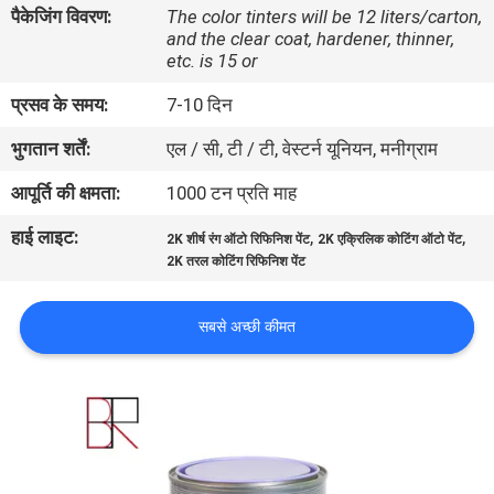
पैकेजिंग विवरण:
The color tinters will be 12 liters/carton,
गुणवत्ता
and the clear coat, hardener, thinner,
नियंत्रण
etc. is 15 or
प्रसव के समय:
7-10 दिन
संपर्क
भुगतान शर्तें:
एल / सी, टी / टी, वेस्टर्न यूनियन, मनीग्राम
करें
आपूर्ति की क्षमता:
1000 टन प्रति माह
हाई लाइट:
,
,
समाचार
2K शीर्ष रंग ऑटो रिफिनिश पेंट
2K एक्रिलिक कोटिंग ऑटो पेंट
2K तरल कोटिंग रिफिनिश पेंट
एक
सबसे अच्छी कीमत
उद्धरण
की
विनती
करे