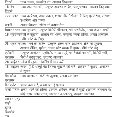
टिंटर्स
उच्च चमक, चमकीले रंग, आसान छिड़काव
1K रंग
उच्च ठोस सामग्री, उत्कृष्ट आवरण शक्ति, धातु प्रभाव, आसान छिड़काव
टिंटर्स
स्पष्ट कोट
उच्च कठोरता, उच्च सकल, शराब और गैसोलीन के लिए प्रतिरोध, संरक्षण,
स्थायित्व और चमक
पतली
अच्छा विघटन, संबंध को बढ़ावा देना
hardener
उच्च गुणवत्ता, उत्कृष्ट विरोधी पीलापन, गर्मी प्रतिरोध, उच्च ठोस सामग्री
1K प्राइमर
तेजी से सूखना, आसान रेत भरना, उत्कृष्ट भरना शक्ति, अच्छा आसंजन
(शीर्ष कोट के लिए)
2K प्राइमर
उच्च भरने की शक्ति, उत्कृष्ट अंतर-परत आसंजन, तेजी से सूखना,
आसान सैंडिंग, पूर्णता, चमक और चमक में सुधार (शीर्ष कोट के)
एपॉक्सी
उत्कृष्ट आसंजन, प्रतिरोध नमक स्प्रे, प्रतिरोधी नम गर्मी, विरोधी नमी,
प्राइमर
विरोधी बुदबुदाहट, उत्कृष्ट अलगाव
2K बाइंडर
ग्लोस में सुधार, लेवलिंग में मदद करें
1K बाइंडर
त्वरण (1K धातुई पेंट फिल्म) सुखाने की गति, आवेदन में सुधार, आसंजन
में सुधार
मैट ब्लैक
उच्च कालापन, तेजी से सूखना, अच्छा आसंजन
प्राइमर
मैट एजेंट
चमक कम करें, अच्छा चटाई प्रभाव
पाली पोटीन
अच्छा भरने की शक्ति, आसान आवेदन, तेजी से सूखी (सामान्य तापमान में),
कोई दरार, कोई पतन, आसान Sanding, उत्कृष्ट आसंजन
आवेदन पत्र
गाड़ी
ट्रक
बिलबोर्ड
पुल