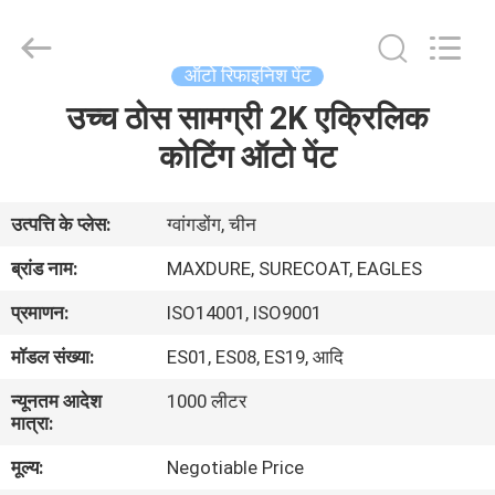
Automotive
Supplies
Co.,Ltd..
All
Rights
ऑटो रिफाइनिश पेंट
Reserved.
Developed
by
उच्च ठोस सामग्री 2K एक्रिलिक
घर
ECER
कोटिंग ऑटो पेंट
उत्पाद
उत्पत्ति के प्लेस:
ग्वांगडोंग, चीन
हमारे
ब्रांड नाम:
MAXDURE, SURECOAT, EAGLES
बारे
प्रमाणन:
ISO14001, ISO9001
में
मॉडल संख्या:
ES01, ES08, ES19, आदि
न्यूनतम आदेश
1000 लीटर
कारखाना
मात्रा:
भ्रमण
मूल्य:
Negotiable Price