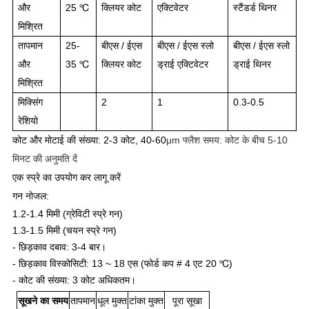
और
25 ℃
क्लियर कोट
एक्टिवेटर
स्टैंडर्ड थिनर
मिश्रित
तापमान
25-
बीएस / ईएस
बीएस / ईएस स्लो
बीएस / ईएस स्लो
और
35 ℃
क्लियर कोट
ड्राई एक्टिवेटर
ड्राई थिनर
मिश्रित
मिक्सिंग
2
1
0.3-0.5
रेशियो
कोट और मोटाई की संख्या: 2-3 कोट, 40-60
μm फ्लैश समय: कोट के बीच 5-10
मिनट की अनुमति दें
एक स्प्रे का उपयोग कर लागू करें
गन नोजल:
1.2-1.4 मिमी (ग्रेविटी स्प्रे गन)
1.3-1.5 मिमी (चयन स्प्रे गन)
- छिड़काव दबाव: 3-4 बार।
- छिड़काव विस्कोसिटी: 13 ~ 18 एस (फोर्ड कप # 4 एट 20 ℃)
- कोट की संख्या: 3 कोट अधिकतम।
सूखने का समय
तापमान
धूल मुक्त
टांका मुक्त
पूरा सूखा