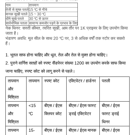
नाम
तापमान
तेजी से शुष्क पतले
15 ℃ से नीचे
मानक सूखी पतले
15 ~ 30 ℃
धीमे सूखे पतले
30 ℃ से ऊपर
सार्वभौमिक पतला
सामान्य कमजोर पड़ने के प्रभाव के लिए
नेक थिनर: सस्ती कीमत, त्वरित सूखी, आम तौर पर 1K प्राइमर के लिए उपयोग किया
जाता है।
भंडारण अवधि: मूल सील के साथ 20 ℃ पर, 3 से अधिक वर्षों तक स्टोर कर सकते
हैं।
1. भूतल साफ होना चाहिए और धूल, तेल और तेल से मुक्त होना चाहिए।
2. पुराने वार्निश सतहों को स्पष्ट सैंडपेपर संख्या 1200 का उपयोग करके साफ किया
जाना चाहिए, स्पष्ट कोट को लागू करने से पहले।
तापमान
तापमान
स्पष्ट कोट
एक्टिवेटर / हार्डनर
पतली
और
मिश्रित
तापमान
<15
बीएस / ईएस
बीएस / ईएस फास्ट
बीएस / ईएस
और
℃
क्लियर कोट
ड्राई एक्टिवेटर
फास्ट ड्राई
मिश्रित
थिनर
तापमान
15-
बीएस / ईएस
बीएस / ईएस मानक
बीएस / ईएस