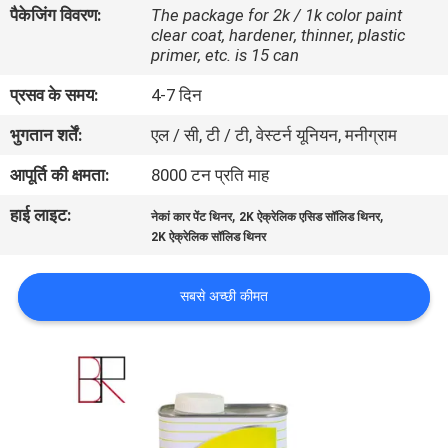
पैकेजिंग विवरण:
The package for 2k / 1k color paint
गुणवत्ता
clear coat, hardener, thinner, plastic
नियंत्रण
primer, etc. is 15 can
प्रसव के समय:
4-7 दिन
संपर्क
भुगतान शर्तें:
एल / सी, टी / टी, वेस्टर्न यूनियन, मनीग्राम
करें
आपूर्ति की क्षमता:
8000 टन प्रति माह
हाई लाइट:
,
,
समाचार
नेकां कार पेंट थिनर
2K ऐक्रेलिक एसिड सॉलिड थिनर
2K ऐक्रेलिक सॉलिड थिनर
एक
सबसे अच्छी कीमत
उद्धरण
की
विनती
करे