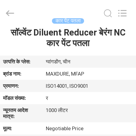
Automotive
Supplies
Co.,Ltd..
All
Rights
कार पेंट पतला
Reserved.
Developed
सॉल्वेंट Diluent Reducer बेरंग NC
घर
by
ECER
कार पेंट पतला
उत्पाद
उत्पत्ति के प्लेस:
ग्वांगडोंग, चीन
हमारे
ब्रांड नाम:
MAXDURE, MFAP
बारे
प्रमाणन:
ISO14001, ISO9001
में
मॉडल संख्या:
र
न्यूनतम आदेश
1000 लीटर
कारखाना
मात्रा:
भ्रमण
मूल्य:
Negotiable Price