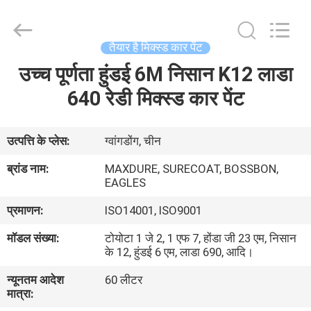
Bangrong
Automotive
Supplies
Co.,Ltd..
All
तैयार है मिक्स्ड कार पेंट
Rights
Reserved.
Developed
उच्च पूर्णता हुंडई 6M निसान K12 लाडा
घर
by
ECER
640 रेडी मिक्स्ड कार पेंट
उत्पाद
उत्पत्ति के प्लेस:
ग्वांगडोंग, चीन
हमारे
ब्रांड नाम:
MAXDURE, SURECOAT, BOSSBON,
EAGLES
बारे
में
प्रमाणन:
ISO14001, ISO9001
मॉडल संख्या:
टोयोटा 1 जे 2, 1 एफ 7, होंडा जी 23 एम, निसान
के 12, हुंडई 6 एम, लाडा 690, आदि।
कारखाना
भ्रमण
न्यूनतम आदेश
60 लीटर
मात्रा: