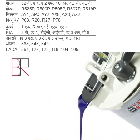
माज़दा
32 वी, ए 7, ए 2 एफ, 40 एफ, 41 जी, 41 वी
होंडा
R525P, R500P, R505P, R507P, R519P
निस्सान
AY4, AP0, AY2, AX5, AX3, AX2
मित्सुबिशी
P68, R20, R27, P78
हुंडई
1 एफ, 5 आर, एई, एएच, एएल
KIA
3 पी, एए 1, बीईजी, आईवाई, के 3 आर, पी 6
वोक्सवैगन
ए 3 एस, ए 3 टी, ए 3 डब्ल्यू, ए 3 एक्स
ओपल
568, 545, 549
LADA
564, 127, 128, 118, 104, 105