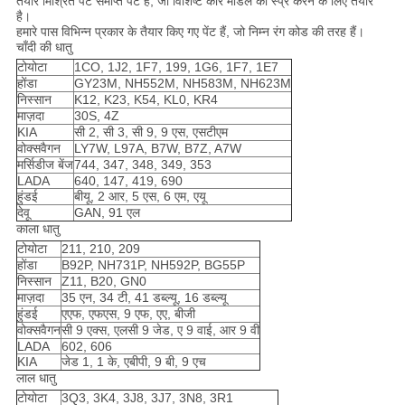
तैयार मिश्रित पेंट समाप्त पेंट है, जो विशिष्ट कार मॉडल को स्प्रे करने के लिए तैयार
है।
हमारे पास विभिन्न प्रकार के तैयार किए गए पेंट हैं, जो निम्न रंग कोड की तरह हैं।
चाँदी की धातु
टोयोटा
1CO, 1J2, 1F7, 199, 1G6, 1F7, 1E7
होंडा
GY23M, NH552M, NH583M, NH623M
निस्सान
K12, K23, K54, KL0, KR4
माज़दा
30S, 4Z
KIA
सी 2, सी 3, सी 9, 9 एस, एसटीएम
वोक्सवैगन
LY7W, L97A, B7W, B7Z, A7W
मर्सिडीज बेंज
744, 347, 348, 349, 353
LADA
640, 147, 419, 690
हुंडई
बीयू, 2 आर, 5 एस, 6 एम, एयू
देवू
GAN, 91 एल
काला धातु
टोयोटा
211, 210, 209
होंडा
B92P, NH731P, NH592P, BG55P
निस्सान
Z11, B20, GN0
माज़दा
35 एन, 34 टी, 41 डब्ल्यू, 16 डब्ल्यू
हुंडई
एएफ, एफएस, 9 एफ, एए, बीजी
वोक्सवैगन
सी 9 एक्स, एलसी 9 जेड, ए 9 वाई, आर 9 वी
LADA
602, 606
KIA
जेड 1, 1 के, एबीपी, 9 बी, 9 एच
लाल धातु
टोयोटा
3Q3, 3K4, 3J8, 3J7, 3N8, 3R1