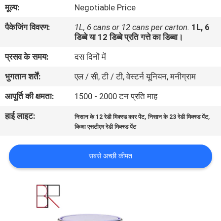
मूल्य:
Negotiable Price
गुणवत्ता
नियंत्रण
पैकेजिंग विवरण:
1L, 6 cans or 12 cans per carton.
1L, 6
डिब्बे या 12 डिब्बे प्रति गत्ते का डिब्बा।
प्रसव के समय:
दस दिनों में
संपर्क
करें
भुगतान शर्तें:
एल / सी, टी / टी, वेस्टर्न यूनियन, मनीग्राम
आपूर्ति की क्षमता:
1500 - 2000 टन प्रति माह
समाचार
हाई लाइट:
,
,
निसान के 12 रेडी मिक्स्ड कार पेंट
निसान के 23 रेडी मिक्स्ड पेंट
किआ एसटीएम रेडी मिक्स्ड पेंट
एक
उद्धरण
सबसे अच्छी कीमत
की
विनती
करे