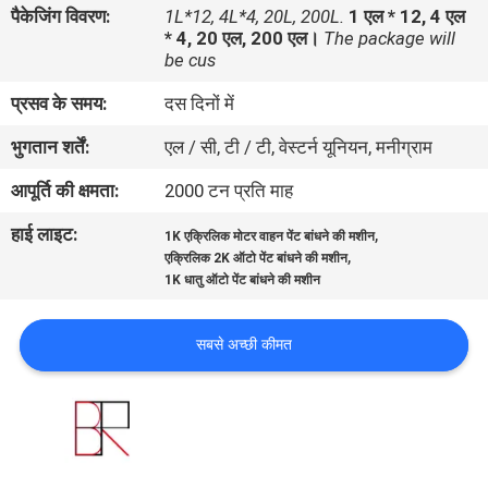
पैकेजिंग विवरण:
1L*12, 4L*4, 20L, 200L.
1 एल * 12, 4 एल
गुणवत्ता
* 4, 20 एल, 200 एल।
The package will
नियंत्रण
be cus
प्रसव के समय:
दस दिनों में
संपर्क
भुगतान शर्तें:
एल / सी, टी / टी, वेस्टर्न यूनियन, मनीग्राम
करें
आपूर्ति की क्षमता:
2000 टन प्रति माह
हाई लाइट:
,
समाचार
1K एक्रिलिक मोटर वाहन पेंट बांधने की मशीन
,
एक्रिलिक 2K ऑटो पेंट बांधने की मशीन
1K धातु ऑटो पेंट बांधने की मशीन
एक
उद्धरण
सबसे अच्छी कीमत
की
विनती
करे