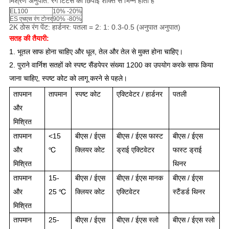
मिश्रण अनुपात: रंग टिंटर्स की छिपाई शक्ति से भिन्न होता है
EL100
10% -20%
ES एचएस रंग टोनर
90% -80%
2K ठोस रंग पेंट: हार्डनर: पतला = 2: 1: 0.3-0.5 (अनुपात अनुपात)
सतह की तैयारी:
1. भूतल साफ होना चाहिए और धूल, तेल और तेल से मुक्त होना चाहिए।
2. पुराने वार्निश सतहों को स्पष्ट सैंडपेपर संख्या 1200 का उपयोग करके साफ किया
जाना चाहिए, स्पष्ट कोट को लागू करने से पहले।
तापमान
तापमान
स्पष्ट कोट
एक्टिवेटर / हार्डनर
पतली
और
मिश्रित
तापमान
<15
बीएस / ईएस
बीएस / ईएस फास्ट
बीएस / ईएस
और
℃
क्लियर कोट
ड्राई एक्टिवेटर
फास्ट ड्राई
मिश्रित
थिनर
तापमान
15-
बीएस / ईएस
बीएस / ईएस मानक
बीएस / ईएस
और
25 ℃
क्लियर कोट
एक्टिवेटर
स्टैंडर्ड थिनर
मिश्रित
तापमान
25-
बीएस / ईएस
बीएस / ईएस स्लो
बीएस / ईएस स्लो