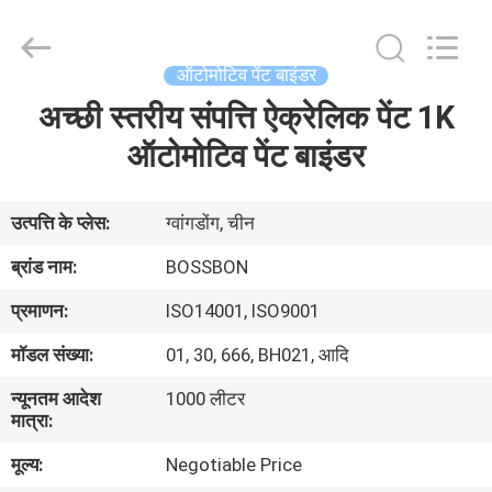
Automotive
Supplies
Co.,Ltd..
All
Rights
ऑटोमोटिव पेंट बाइंडर
Reserved.
Developed
by
अच्छी स्तरीय संपत्ति ऐक्रेलिक पेंट 1K
घर
ECER
ऑटोमोटिव पेंट बाइंडर
उत्पाद
उत्पत्ति के प्लेस:
ग्वांगडोंग, चीन
हमारे
ब्रांड नाम:
BOSSBON
बारे
प्रमाणन:
ISO14001, ISO9001
में
मॉडल संख्या:
01, 30, 666, BH021, आदि
न्यूनतम आदेश
1000 लीटर
कारखाना
मात्रा:
भ्रमण
मूल्य:
Negotiable Price