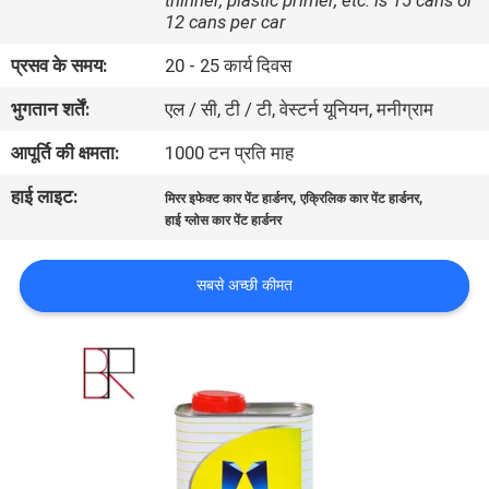
thinner, plastic primer, etc. is 15 cans or
गुणवत्ता
12 cans per car
नियंत्रण
प्रसव के समय:
20 - 25 कार्य दिवस
भुगतान शर्तें:
एल / सी, टी / टी, वेस्टर्न यूनियन, मनीग्राम
संपर्क
आपूर्ति की क्षमता:
1000 टन प्रति माह
करें
हाई लाइट:
,
,
मिरर इफेक्ट कार पेंट हार्डनर
एक्रिलिक कार पेंट हार्डनर
हाई ग्लोस कार पेंट हार्डनर
समाचार
सबसे अच्छी कीमत
एक
उद्धरण
की
विनती
करे