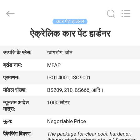
Automotive
Supplies
Co.,Ltd..
All
Rights
कार पेंट हार्डनर
Reserved.
Developed
ऐक्रेलिक कार पेंट हार्डनर
घर
by
ECER
उत्पाद
उत्पत्ति के प्लेस:
ग्वांगडोंग, चीन
ब्रांड नाम:
MFAP
हमारे
प्रमाणन:
ISO14001, ISO9001
बारे
मॉडल संख्या:
BS209, 210, BS666, आदि।
में
न्यूनतम आदेश
1000 लीटर
मात्रा:
कारखाना
मूल्य:
Negotiable Price
भ्रमण
पैकेजिंग विवरण:
The package for clear coat, hardener,