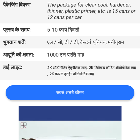
पैकेजिंग विवरण:
The package for clear coat, hardener,
गुणवत्ता
thinner, plastic primer, etc. is 15 cans or
नियंत्रण
12 cans per car
प्रसव के समय:
5-10 कार्य दिवसों
संपर्क
भुगतान शर्तें:
एल / सी, टी / टी, वेस्टर्न यूनियन, मनीग्राम
करें
आपूर्ति की क्षमता:
1000 टन प्रति माह
हाई लाइट:
,
समाचार
2K ऑटोमोटिव ऐक्रेलिक लाह
2K लिक्विड कोटिंग ऑटोमोटिव लाह
,
2K फास्ट ड्राईंग ऑटोमोटिव लाह
एक
सबसे अच्छी कीमत
उद्धरण
की
विनती
करे