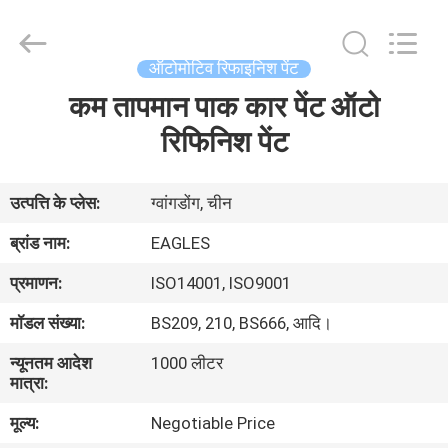
Automotive
Supplies
Co.,Ltd..
All
Rights
ऑटोमोटिव रिफाइनिश पेंट
Reserved.
Developed
by
कम तापमान पाक कार पेंट ऑटो
घर
ECER
रिफिनिश पेंट
उत्पाद
उत्पत्ति के प्लेस:
ग्वांगडोंग, चीन
हमारे
ब्रांड नाम:
EAGLES
बारे
प्रमाणन:
ISO14001, ISO9001
में
मॉडल संख्या:
BS209, 210, BS666, आदि।
न्यूनतम आदेश
1000 लीटर
कारखाना
मात्रा:
भ्रमण
मूल्य:
Negotiable Price