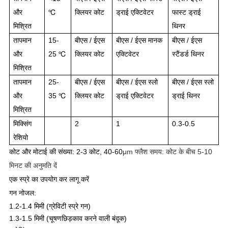
और
℃
क्लियर कोट
ड्राई एक्टिवेटर
फास्ट ड्राई
मिश्रित
थिनर
तापमान
15-
बीएस / ईएस
बीएस / ईएस मानक
बीएस / ईएस
और
25 ℃
क्लियर कोट
एक्टिवेटर
स्टैंडर्ड थिनर
मिश्रित
तापमान
25-
बीएस / ईएस
बीएस / ईएस स्लो
बीएस / ईएस स्लो
और
35 ℃
क्लियर कोट
ड्राई एक्टिवेटर
ड्राई थिनर
मिश्रित
मिक्सिंग
2
1
0.3-0.5
रेशियो
कोट और मोटाई की संख्या: 2-3 कोट, 40-60
μm फ्लैश समय: कोट के बीच 5-10
मिनट की अनुमति दें
एक स्प्रे का उपयोग कर लागू करें
गन नोजल:
1.2-1.4 मिमी (ग्रेविटी स्प्रे गन)
1.3-1.5 मिमी (
चूषण
छिड़काव करने वाली बंदूक)