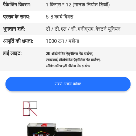
पैकेजिंग विवरण:
1 किग्रा * 12 (मानक निर्यात डिब्बों)
गुणवत्ता
नियंत्रण
प्रसव के समय:
5-8 कार्य दिवस
भुगतान शर्तें:
टी / टी, एल / सी, मनीग्राम, वेस्टर्न यूनियन
संपर्क
आपूर्ति की क्षमता:
1000 टन / महीना
करें
हाई लाइट:
,
2K ऑटोमोटिव ऐक्रेलिक पेंट हार्डनर
,
एचडीआई ऑटोमोटिव ऐक्रेलिक पेंट हार्डनर
समाचार
ऑक्सिलरीज एंटी येलिश पेंट हार्डनर
सबसे अच्छी कीमत
एक
उद्धरण
की
विनती
करे