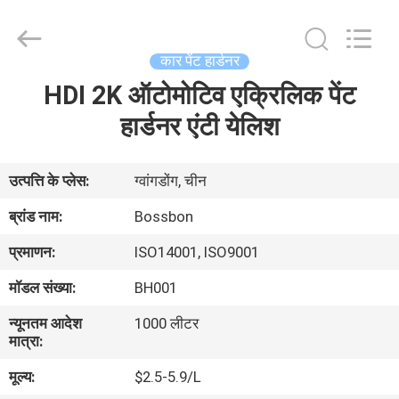
Automotive
Supplies
Co.,Ltd..
All
Rights
कार पेंट हार्डनर
Reserved.
Developed
HDI 2K ऑटोमोटिव एक्रिलिक पेंट
घर
by
ECER
हार्डनर एंटी येलिश
उत्पाद
उत्पत्ति के प्लेस:
ग्वांगडोंग, चीन
हमारे
ब्रांड नाम:
Bossbon
बारे
प्रमाणन:
ISO14001, ISO9001
में
मॉडल संख्या:
BH001
न्यूनतम आदेश
1000 लीटर
कारखाना
मात्रा:
भ्रमण
मूल्य:
$2.5-5.9/L