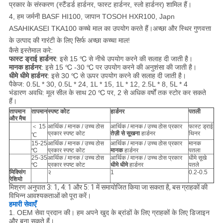
प्रकार के संस्करण (स्टैंडर्ड हार्डनर, फास्ट हार्डनर, स्लो हार्डनर) शामिल हैं।
4, हम जर्मनी BASF HI100, जापान TOSOH HXR100, Japn
ASAHIKASEI TKA100 कच्चे माल का उपयोग करते हैं।अच्छा और स्थिर गुणवत्ता
के उत्पाद की गारंटी के लिए सिर्फ अच्छा कच्चा माल!
कैसे इस्तेमाल करे:
फास्ट ड्राई हार्डनर
: इसे 15 ℃ से नीचे उपयोग करने की सलाह दी जाती है।
मानक हार्डनर
: इसे 15 ℃ -30 ℃ पर उपयोग करने की अनुशंसा की जाती है।
धीमे धीमे हार्डनर
: इसे 30 ℃ से ऊपर उपयोग करने की सलाह दी जाती है।
पैकेज: 0.5L * 30, 0.5L * 24, 1L * 15, 1L * 12, 2.5L * 8, 5L * 4
भंडारण अवधि: मूल सील के साथ 20 ℃ पर, 2 से अधिक वर्षों तक स्टोर कर सकते
हैं।
तापमान
तापमान
स्पष्ट कोट
हार्डनर
पतली
और मैच
＜ 15
आर्थिक / मानक / उच्च ठोस
आर्थिक / मानक / उच्च ठोस प्रकार
फास्ट ड्राई
प्रकार स्पष्ट कोट
तेज़ी से सूखना
हार्डनर
थिनर
℃
15-25
आर्थिक / मानक / उच्च ठोस
आर्थिक / मानक / उच्च ठोस प्रकार
मानक
℃
प्रकार स्पष्ट कोट
मानक
हार्डनर
पतला
25-35
आर्थिक / मानक / उच्च ठोस
आर्थिक / मानक / उच्च ठोस प्रकार
धीमे सूखे
℃
प्रकार स्पष्ट कोट
धीमे धीमे
हार्डनर
पतले
मिक्सिंग
२
1
0.2-0.5
रेशियो
मिश्रण अनुपात 3: 1, 4: 1 और 5: 1 में समायोजित किया जा सकता है, बस ग्राहकों की
विभिन्न आवश्यकताओं को पूरा करें।
हमारी सेवाएँ
1. OEM सेवा प्रदान की। हम अपने खुद के ब्रांडों के लिए ग्राहकों के लिए डिजाइन
और बना सकते हैं।