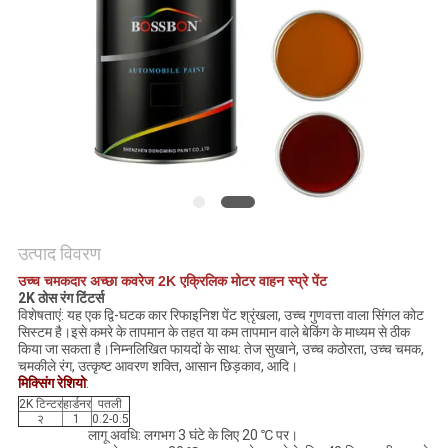
साइटमैप
PRIVACY
POLICY
उत्पाद विवरण
उच्च चमकदार अच्छा कवरेज 2K एक्रिलिक मोटर वाहन स्प्रे पेंट
2K
ठोस रंग टिंटर्स
विशेषताएं: यह एक द्वि-घटक कार रिफाइनिश पेंट श्रृंखला, उच्च गुणवत्ता वाला सिंगल कोट
सिस्टम है।इसे कमरे के तापमान के तहत या कम तापमान वाले बेकिंग के माध्यम से ठीक
किया जा सकता है।निम्नलिखित फायदों के साथ: तेज सुखाने, उच्च कठोरता, उच्च चमक,
चमकीले रंग, उत्कृष्ट आवरण शक्ति, आसान छिड़काव, आदि।
मिक्सिंग रेशियो
:
2K टिन्टर
हार्डनर
पतली
२
1
0.2-0.5
लागू अवधि: लगभग 3 घंटे के लिए 20 ℃ पर।