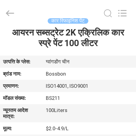
Automotive
Supplies
Co.,Ltd..
All
Rights
कार रिफाइनिश पेंट
Reserved.
Developed
by
आयरन सब्सट्रेट 2K एक्रिलिक कार
घर
ECER
स्प्रे पेंट 100 लीटर
उत्पाद
उत्पत्ति के प्लेस:
ग्वांगडोंग चीन
हमारे
ब्रांड नाम:
Bossbon
बारे
प्रमाणन:
ISO14001, ISO9001
में
मॉडल संख्या:
BS211
न्यूनतम आदेश
100Liters
कारखाना
मात्रा:
भ्रमण
मूल्य:
$2.0-4.9/L