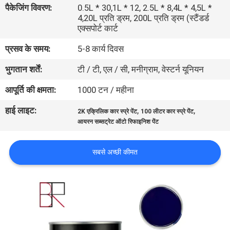
पैकेजिंग विवरण:
0.5L * 30,1L * 12, 2.5L * 8,4L * 4,5L *
गुणवत्ता
4,20L प्रति ड्रम, 200L प्रति ड्रम (स्टैंडर्ड
नियंत्रण
एक्सपोर्ट कार्ट
प्रसव के समय:
5-8 कार्य दिवस
संपर्क
भुगतान शर्तें:
टी / टी, एल / सी, मनीग्राम, वेस्टर्न यूनियन
करें
आपूर्ति की क्षमता:
1000 टन / महीना
हाई लाइट:
,
,
समाचार
2K एक्रिलिक कार स्प्रे पेंट
100 लीटर कार स्प्रे पेंट
आयरन सब्सट्रेट ऑटो रिफाइनिश पेंट
एक
सबसे अच्छी कीमत
उद्धरण
की
विनती
करे