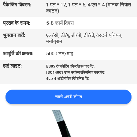
पैकेजिंग विवरण:
1 एल * 12, 1 एल * 6, 4 एल * 4 (मानक निर्यात
गुणवत्ता
कार्टन)
नियंत्रण
प्रसव के समय:
5-8 कार्य दिवस
भुगतान शर्तें:
एल/सी, डी/ए, डी/पी, टी/टी, वेस्टर्न यूनियन,
संपर्क
मनीग्राम
करें
आपूर्ति की क्षमता:
5000 टन/माह
हाई लाइट:
,
समाचार
ES05 रंग कोटिंग एक्रिलिक कार पेंट
,
ISO14001 उच्च कवरेज एक्रिलिक कार पेंट
4L x 4 ऑटोमोटिव रिफिनिश पेंट
एक
उद्धरण
सबसे अच्छी कीमत
की
विनती
करे