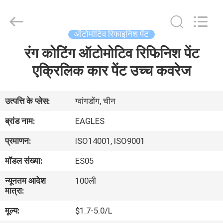
Automotive
Supplies
Co.,Ltd..
All
Rights
ऑटोमोटिव रिफाइनिश पेंट
Reserved.
Developed
रंग कोटिंग ऑटोमोटिव रिफिनिश पेंट
घर
by
ECER
एक्रिलिक कार पेंट उच्च कवरेज
उत्पाद
उत्पत्ति के प्लेस:
ग्वांगडोंग, चीन
हमारे
ब्रांड नाम:
EAGLES
बारे
प्रमाणन:
ISO14001, ISO9001
में
मॉडल संख्या:
ES05
न्यूनतम आदेश
100ली
कारखाना
मात्रा:
भ्रमण
मूल्य:
$1.7-5.0/L