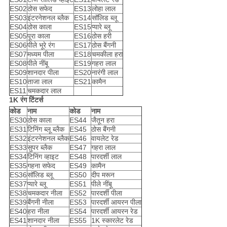
ES02
ठोस सफेद
ES13
लोहा लाल
ES03
इंटरनेशनल ब्लैक
ES14
सॉलिड ब्लू
ES04
ठोस काला
ES15
प्यारे ब्लू
ES05
पूरा काला
ES16
ठोस हरी
ES06
पीले भूरे रंग
ES17
ठोस बैंगनी
ES07
मध्यम पीला
ES18
चमकीला हरा
ES08
पीले नींबू
ES19
गहरा लाल
ES09
शानदार पीला
ES20
नारंगी लाल
ES10
ताजा लाल
ES21
कामैन
ES11
चमकदार लाल
1K रंग टिंटर्स
कोड
नाम
कोड
नाम
ES30
ठोस काला
ES44
जैतून हरा
ES31
टिनिंग ब्लू ब्लैक
ES45
ठोस बैंगनी
ES32
इंटरनेशनल ब्लैक
ES46
वायलेट रेड
ES33
सुपर ब्लैक
ES47
गहरा लाल
ES34
टिनिंग व्हाइट
ES48
पारदर्शी लाल
ES35
गहना सफेद
ES49
कामैन
ES36
सॉलिड ब्लू
ES50
दीप मरून
ES37
प्यारे ब्लू
ES51
पीले नींबू
ES38
चमकदार नीला
ES52
पारदर्शी पीला
ES39
बैंगनी नीला
ES53
पारदर्शी आयरन पीला
ES40
हरा नीला
ES54
पारदर्शी आयरन रेड
ES41
शानदार नीला
ES55
1K स्कारलेट रेड