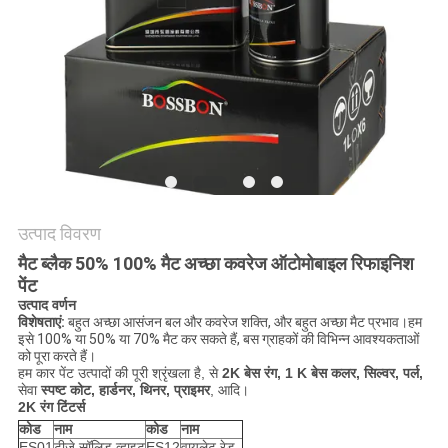
साइटमैप
PRIVACY
POLICY
उत्पाद विवरण
मैट ब्लैक 50% 100% मैट अच्छा कवरेज ऑटोमोबाइल रिफाइनिश
पेंट
उत्पाद वर्णन
विशेषताएं:
बहुत अच्छा आसंजन बल और कवरेज शक्ति, और बहुत अच्छा मैट प्रभाव।हम
इसे 100% या 50% या 70% मैट कर सकते हैं, बस ग्राहकों की विभिन्न आवश्यकताओं
को पूरा करते हैं।
हम कार पेंट उत्पादों की पूरी श्रृंखला है, से
2K बेस रंग, 1 K बेस कलर, सिल्वर, पर्ल,
सेवा
स्पष्ट कोट, हार्डनर, थिनर, प्राइमर
, आदि।
2K रंग टिंटर्स
कोड
नाम
कोड
नाम
ES01
टीजे सॉलिड व्हाइट
ES12
वायलेट रेड