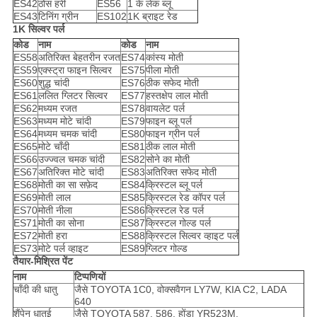
ES42
ठोस हरी
ES56
1 के लेक ब्लू
ES43
टिनिंग ग्रीन
ES102
1K ब्राइट रेड
1K सिल्वर पर्ल
कोड
नाम
कोड
नाम
ES58
अतिरिक्त बेहतरीन रजत
ES74
कांस्य मोती
ES59
एक्स्ट्रा फाइन सिल्वर
ES75
पीला मोती
ES60
शुद्ध चांदी
ES76
ठीक सफेद मोती
ES61
ललित ग्लिटर सिल्वर
ES77
हस्तक्षेप लाल मोती
ES62
मध्यम रजत
ES78
वायलेट पर्ल
ES63
मध्यम मोटे चांदी
ES79
फाइन ब्लू पर्ल
ES64
मध्यम चमक चांदी
ES80
फाइन ग्रीन पर्ल
ES65
मोटे चाँदी
ES81
ठीक लाल मोती
ES66
उज्ज्वल चमक चांदी
ES82
सोने का मोती
ES67
अतिरिक्त मोटे चांदी
ES83
अतिरिक्त सफेद मोती
ES68
मोती का सा सफ़ेद
ES84
क्रिस्टल ब्लू पर्ल
ES69
मोती लाल
ES85
क्रिस्टल रेड कॉपर पर्ल
ES70
मोती नीला
ES86
क्रिस्टल रेड पर्ल
ES71
मोती का सोना
ES87
क्रिस्टल गोल्ड पर्ल
ES72
मोती हरा
ES88
क्रिस्टल सिल्वर व्हाइट पर्ल
ES73
मोटे पर्ल व्हाइट
ES89
ग्लिटर गोल्ड
तैयार-मिश्रित पेंट
नाम
टिप्पणियों
चाँदी की धातु
जैसे TOYOTA 1C0, वोक्सवैगन LY7W, KIA C2, LADA
640
शैंपेन धातुई
जैसे TOYOTA 587, 586, होंडा YR523M,