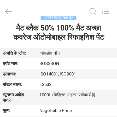
Automotive
Supplies
Co.,Ltd..
All
Rights
ऑटो रिफाइनिश पेंट
Reserved.
Developed
मैट ब्लैक 50% 100% मैट अच्छा
घर
by
ECER
कवरेज ऑटोमोबाइल रिफाइनिश पेंट
उत्पाद
उत्पत्ति के प्लेस:
ग्वांगडोंग चीन
हमारे
ब्रांड नाम:
BOSSBON
बारे
प्रमाणन:
ISO14001, ISO9001
में
मॉडल संख्या:
ES632
न्यूनतम आदेश
1000L (मिश्रित आइटम स्वीकार्य है)
कारखाना
मात्रा:
भ्रमण
मूल्य:
Negotiable Price