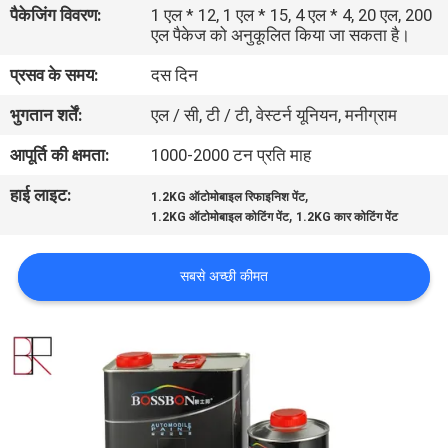
पैकेजिंग विवरण:
1 एल * 12, 1 एल * 15, 4 एल * 4, 20 एल, 200
गुणवत्ता
एल पैकेज को अनुकूलित किया जा सकता है।
नियंत्रण
प्रसव के समय:
दस दिन
भुगतान शर्तें:
एल / सी, टी / टी, वेस्टर्न यूनियन, मनीग्राम
संपर्क
करें
आपूर्ति की क्षमता:
1000-2000 टन प्रति माह
हाई लाइट:
,
1.2KG ऑटोमोबाइल रिफाइनिश पेंट
,
समाचार
1.2KG ऑटोमोबाइल कोटिंग पेंट
1.2KG कार कोटिंग पेंट
सबसे अच्छी कीमत
एक
उद्धरण
की
विनती
करे