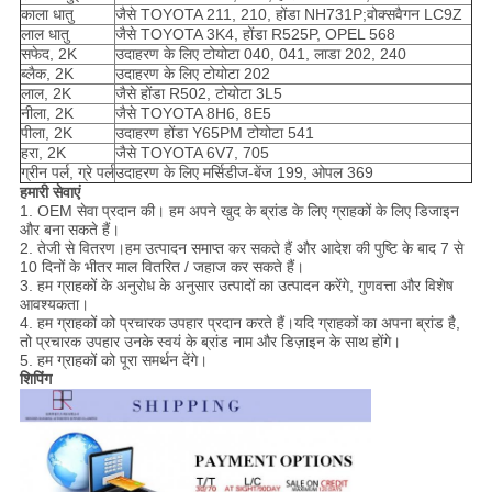
काला धातु
जैसे TOYOTA 211, 210, होंडा NH731P;वोक्सवैगन LC9Z
लाल धातु
जैसे TOYOTA 3K4, होंडा R525P, OPEL 568
सफेद, 2K
उदाहरण के लिए टोयोटा 040, 041, लाडा 202, 240
ब्लैक, 2K
उदाहरण के लिए टोयोटा 202
लाल, 2K
जैसे होंडा R502, टोयोटा 3L5
नीला, 2K
जैसे TOYOTA 8H6, 8E5
पीला, 2K
उदाहरण होंडा Y65PM टोयोटा 541
हरा, 2K
जैसे TOYOTA 6V7, 705
ग्रीन पर्ल, ग्रे पर्ल
उदाहरण के लिए मर्सिडीज-बेंज 199, ओपल 369
हमारी सेवाएं
1. OEM सेवा प्रदान की। हम अपने खुद के ब्रांड के लिए ग्राहकों के लिए डिजाइन
और बना सकते हैं।
2. तेजी से वितरण।हम उत्पादन समाप्त कर सकते हैं और आदेश की पुष्टि के बाद 7 से
10 दिनों के भीतर माल वितरित / जहाज कर सकते हैं।
3. हम ग्राहकों के अनुरोध के अनुसार उत्पादों का उत्पादन करेंगे, गुणवत्ता और विशेष
आवश्यकता।
4. हम ग्राहकों को प्रचारक उपहार प्रदान करते हैं।यदि ग्राहकों का अपना ब्रांड है,
तो प्रचारक उपहार उनके स्वयं के ब्रांड नाम और डिज़ाइन के साथ होंगे।
5. हम ग्राहकों को पूरा समर्थन देंगे।
शिपिंग